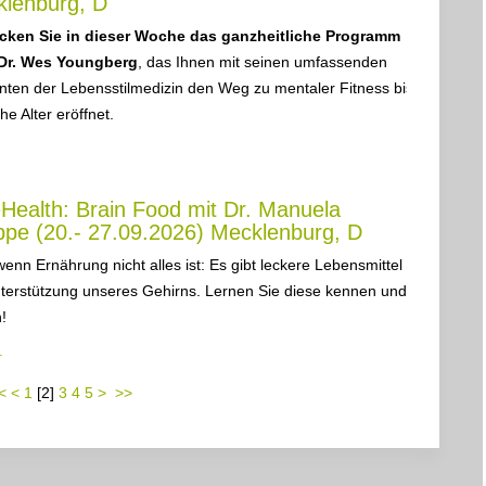
lenburg, D
cken Sie in dieser Woche das ganzheitliche Programm
Dr. Wes Youngberg
, das Ihnen mit seinen umfassenden
ten der Lebensstilmedizin den Weg zu mentaler Fitness bis
he Alter eröffnet.
Health: Brain Food mit Dr. Manuela
pe (20.- 27.09.2026) Mecklenburg, D
enn Ernährung nicht alles ist: Es gibt leckere Lebensmittel
terstützung unseres Gehirns. Lernen Sie diese kennen und
!
.
<
<
1
[
2
]
3
4
5
>
>>