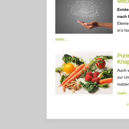
Meck
Entde
nach 
Elemen
in’s ho
mehr...
Pure
Knap
Auch w
zur Un
nutzen
mehr..
<