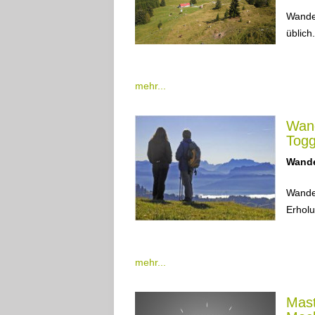
Wande
üblich
mehr...
Wand
Togg
Wand
Wande
Erholu
mehr...
Mast