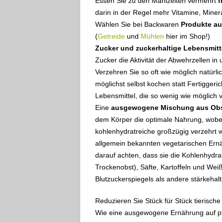
Essen Sie zu den Mahlzeiten vermehrt
f
darin in der Regel mehr Vitamine, Miner
Wählen Sie bei Backwaren
Produkte au
(
Getreide
und
Mühlen
hier im Shop!)
Zucker und zuckerhaltige Lebensmitte
Zucker die Aktivität der Abwehrzellen in
Verzehren Sie so oft wie möglich natürlic
möglichst selbst kochen statt Fertiggeri
Lebensmittel, die so wenig wie möglich 
Eine
ausgewogene Mischung aus Obst
dem Körper die optimale Nahrung, wobei
kohlenhydratreiche großzügig verzehrt 
allgemein bekannten vegetarischen Ern
darauf achten, dass sie die Kohlenhydra
Trockenobst), Säfte, Kartoffeln und Wei
Blutzuckerspiegels als andere stärkehalt
Reduzieren Sie Stück für Stück tierische
Wie eine ausgewogene Ernährung auf pfl