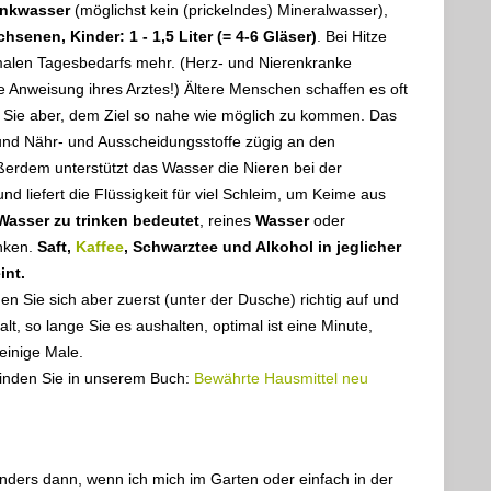
rinkwasser
(möglichst kein (prickelndes) Mineralwasser),
chsenen, Kinder: 1 - 1,5 Liter (= 4-6 Gläser)
. Bei Hitze
malen Tagesbedarfs mehr. (Herz- und Nierenkranke
 Anweisung ihres Arztes!) Ältere Menschen schaffen es oft
en Sie aber, dem Ziel so nahe wie möglich zu kommen. Das
n und Nähr- und Ausscheidungsstoffe zügig an den
ßerdem unterstützt das Wasser die Nieren bei der
nd liefert die Flüssigkeit für viel Schleim, um Keime aus
Wasser zu trinken bedeutet
, reines
Wasser
oder
inken.
Saft,
Kaffee
, Schwarztee und Alkohol in jeglicher
int.
n Sie sich aber zuerst (unter der Dusche) richtig auf und
t, so lange Sie es aushalten, optimal ist eine Minute,
einige Male.
nden Sie in unserem Buch:
Bewährte Hausmittel neu
nders dann, wenn ich mich im Garten oder einfach in der