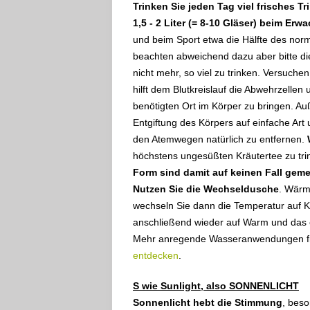
Trinken Sie jeden Tag viel frisches T
1,5 - 2 Liter (= 8-10 Gläser) beim Erwa
und beim Sport etwa die Hälfte des nor
beachten abweichend dazu aber bitte die
nicht mehr, so viel zu trinken. Versuch
hilft dem Blutkreislauf die Abwehrzelle
benötigten Ort im Körper zu bringen. Au
Entgiftung des Körpers auf einfache Art u
den Atemwegen natürlich zu entfernen.
höchstens ungesüßten Kräutertee zu tr
Form sind damit auf keinen Fall geme
Nutzen Sie die Wechseldusche
. Wärme
wechseln Sie dann die Temperatur auf Kal
anschließend wieder auf Warm und das 
Mehr anregende Wasseranwendungen fi
entdecken
.
S wie Sunlight, also SONNENLICHT
Sonnenlicht hebt die Stimmung
, beso