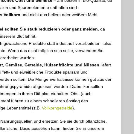
risches Obst und Gemüse
– am besten in Bio-Qualität, da
alien und Spurenelemente enthalten sind.
s Vollkorn
und nicht aus hellem oder weißem Mehl.
l sollten Sie stark reduzieren oder ganz meiden
, da
 unserem Blut lähmt.
h gewachsene Produkte statt industriell verarbeiteter - also
chte! Wenn das nicht möglich sein sollte, verwenden Sie
verarbeitet wurden.
, Gemüse, Getreide, Hülsenfrüchte und Nüssen
liefert
 fett- und eiweißreiche Produkte sparsam und
werden sollten. Die Mengenverhältnisse können gut aus der
ährungspyramide abgelesen werden. Diabetiker sollten
tmengen in ihrem Diätplan einhalten. Obst (auch
ßmehl führen zu einem schnelleren Anstieg des
ige Lebensmittel (z.B.
Vollkorngetreide
).
 Nahrungsquellen und ersetzen Sie sie durch pflanzliche.
anzlicher Basis aussehen kann, finden Sie in unserem