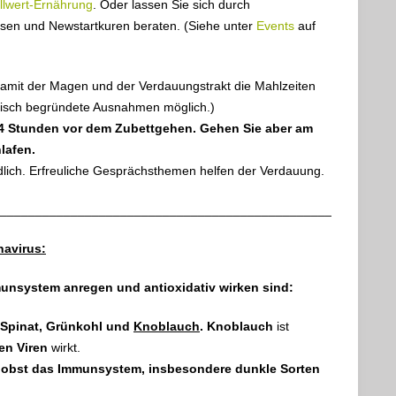
llwert-Ernährung
. Oder lassen Sie sich durch
rsen und Newstartkuren beraten. (Siehe unter
Events
auf
damit der Magen und der Verdauungstrakt die Mahlzeiten
inisch begründete Ausnahmen möglich.)
s 4 Stunden vor dem Zubettgehen. Gehen Sie aber am
lafen.
lich. Erfreuliche Gesprächsthemen helfen der Verdauung.
______________________________________________________
avirus:
unsystem anregen und antioxidativ wirken sind:
 Spinat, Grünkohl und
Knoblauch
. Knoblauch
ist
en Viren
wirkt.
nobst das Immunsystem, insbesondere dunkle Sorten