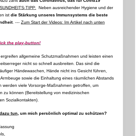
Dazu zählt
auch das Coronavirus, das für Covid19
SUNDHEITS-TIPP:
Neben ausreichender Hygiene und der
en ist
die Stärkung unseres Immunsystems die beste
ndheit
. ---
Zum Start der Videos: Im Artikel nach unten
ick the play-button!
n ergreifen allgemeine Schutzmaßnahmen und leisten einen
eitserreger nicht so schnell ausbreiten. Das sind die
äufiger Händewaschen, Hände nicht ins Gesicht führen,
e Armbeuge sowie die Einhaltung eines räumlichen Abstands
m werden viele Vorsorge-Maßnahmen getroffen, um
en zu können (Bereitstellung von medizinischen
en Sozialkontakten).
 dazu tun
, um mich persönlich optimal zu schützen?
fassung
ls,